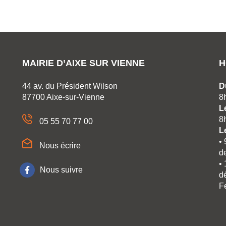
r
mail
MAIRIE D’AIXE SUR VIENNE
H
44 av. du Président Wilson
D
87700 Aixe-sur-Vienne
8
L
8
05 55 70 77 00
L
•
Nous écrire
d
•
Nous suivre
dé
F