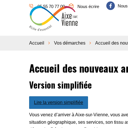
Gestion des traceurs
Nous 
05 55 70 77 00
Nous écrire
Aixe sur Vienne
Accueil
Vos démarches
Accueil des nou
Accueil des nouveaux a
Version simplifiée
Lire la version simplifiée
Vous venez d’arriver à Aixe-sur-Vienne, vous av
situation géographique, ses services, son tissu a