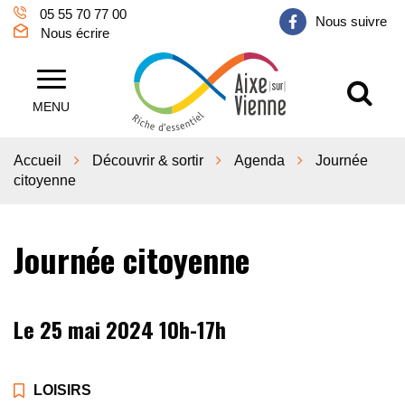
Gestion des traceurs
05 55 70 77 00
Nous suivre
Nous écrire
Al
Aixe sur Vienne
MENU
Accueil
Découvrir & sortir
Agenda
Journée
citoyenne
Journée citoyenne
Le
25
mai
2024
10h-17h
LOISIRS