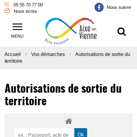
Gestion des traceurs
05 55 70 77 00
Nous suivre
Nous écrire
Al
Aixe sur Vienne
MENU
Accueil
Vos démarches
Autorisations de sortie du
territoire
Autorisations de sortie du
territoire