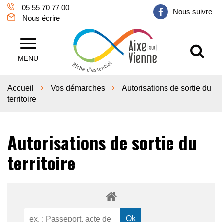
Gestion des traceurs
05 55 70 77 00
Nous suivre
Nous écrire
Al
Aixe sur Vienne
MENU
Accueil
Vos démarches
Autorisations de sortie du
territoire
Autorisations de sortie du
territoire