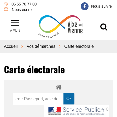
Gestion des traceurs
05 55 70 77 00
Nous suivre
Nous écrire
Al
Aixe sur Vienne
MENU
Accueil
Vos démarches
Carte électorale
Carte électorale