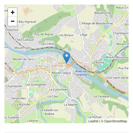
+
−
Leaflet
| ©
OpenStreetMap