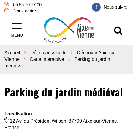
Gestion des traceurs
05 55 70 77 00
Nous suivre
Nous écrire
Al
Aixe sur Vienne
MENU
Accueil
Découvrir & sortir
Découvrir Aixe-sur-
Vienne
Carte interactive
Parking du jardin
médiéval
Parking du jardin médiéval
Localisation :
12 Av. du Président Wilson, 87700 Aixe-sur-Vienne,
France