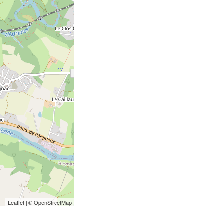
Leaflet
| ©
OpenStreetMap