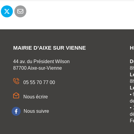
rtager sur Facebook
Partager sur Twitter
Partager par email
MAIRIE D’AIXE SUR VIENNE
H
44 av. du Président Wilson
D
87700 Aixe-sur-Vienne
8
L
8
05 55 70 77 00
L
•
Nous écrire
d
•
Nous suivre
dé
F