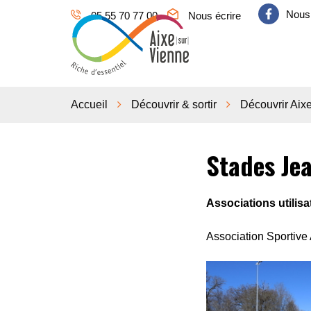
Gestion des traceurs
Nous 
05 55 70 77 00
Nous écrire
Aixe sur Vienne
Accueil
Découvrir & sortir
Découvrir Aix
Stades Je
Associations utilisat
Association Sportive 