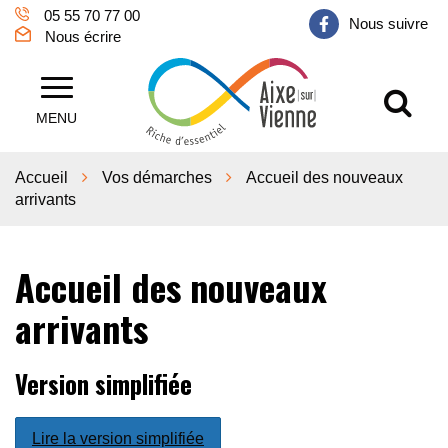
Gestion des traceurs
05 55 70 77 00
Nous suivre
Nous écrire
Al
Aixe sur Vienne
MENU
Accueil
Vos démarches
Accueil des nouveaux
arrivants
Accueil des nouveaux
arrivants
Version simplifiée
Lire la version simplifiée